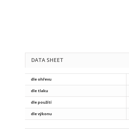
DATA SHEET
dle ohřevu
dle tlaku
dle použítí
dle výkonu