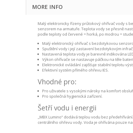
MORE INFO
Malý elektronicky řízeny průtokový ohřívač vody s
senzorem na armatuře. Teplota vody se přesně nastav
podle teploty od červené = horká, po modrou = stude
Malý elektronický ohřívač s bezdotykovou senzo
Spuštění vody i její zastavení bezdotykovým infr
Nastavená teplota vody je barevně indikována LED 
Výkon ohřívače se nastavuje páčkou na těle bateri
Elektronické ovládání zajišťuje stabilní teplotu výs
Efektivní systém přímého ohřevu IES.
Vhodné pro:
Pro uživatele s vysokými nároky na komfort obslu
Pro společná hygienická zařízení.
Šetří vodu i energii
,,MBX Lumino“ dodává teplou vodu bez předehřívání. 
centrálního ohřevu vody. Voda je ohřívána pouze na 