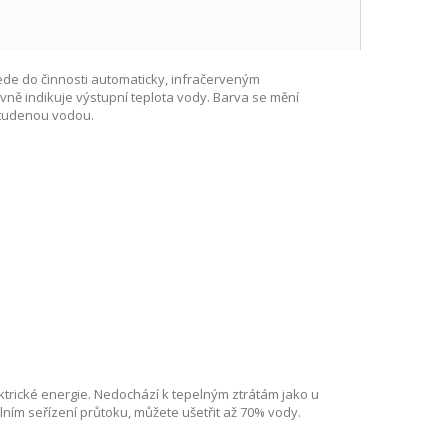
de do činnosti automaticky, infračerveným
ně indikuje výstupní teplota vody. Barva se mění
 studenou vodou.
ktrické energie. Nedochází k tepelným ztrátám jako u
ním seřízení průtoku, můžete ušetřit až 70% vody.