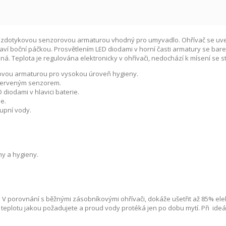
 bezdotykovou senzorovou armaturou vhodný pro umyvadlo. Ohřívač se uve
í boční páčkou. Prosvětlením LED diodami v horní časti armatury se barev
ná. Teplota je regulována elektronicky v ohřívači, nedochází k mísení se
rovou armaturou pro vysokou úroveň hygieny.
ačerveným senzorem.
diodami v hlavici baterie.
e.
tupní vody.
hy a hygieny.
V porovnání s běžnými zásobníkovými ohřívači, dokáže ušetřit až 85% ele
teplotu jakou požadujete a proud vody protéká jen po dobu mytí. Při ideál