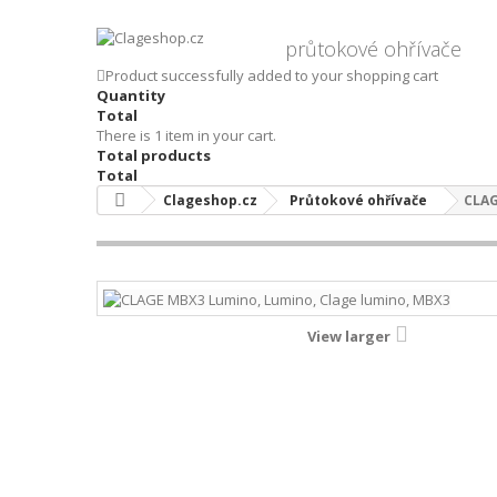
průtokové ohřívače
Product successfully added to your shopping cart
Quantity
Total
There is 1 item in your cart.
Total products
Total
Clageshop.cz
Průtokové ohřívače
CLAG
View larger