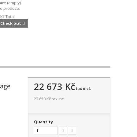
art
(empty)
o products
 Kč
Total
Check out
22 673 Kč
lage
tax incl.
27 650 Kč
tax incl.
Quantity