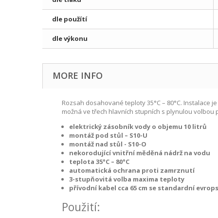
dle použítí
dle výkonu
MORE INFO
Rozsah dosahované teploty 35°C – 80°C. Instalace je 
možná ve třech hlavních stupních s plynulou volbou 
elektrický zásobník vody o objemu 10 litrů
montáž pod stůl – S10-U
montáž nad stůl - S10-O
nekorodující vnitřní měděná nádrž na vodu
teplota 35°C – 80°C
automatická ochrana proti zamrznutí
3-stupňovitá volba maxima teploty
přívodní kabel cca 65 cm se standardní evro
Použití: