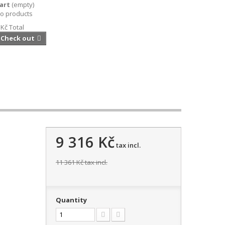
art
(empty)
o products
 Kč
Total
Check out
9 316 Kč
tax incl.
11 361 Kč
tax incl.
Quantity