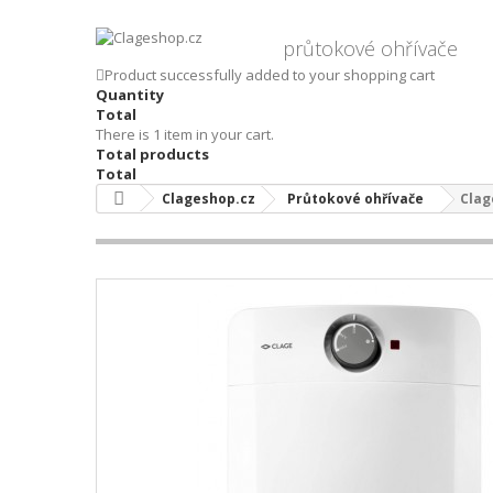
průtokové ohřívače
Product successfully added to your shopping cart
Quantity
Total
There is 1 item in your cart.
Total products
Total
Clageshop.cz
Průtokové ohřívače
Clag