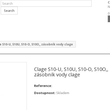
C
N
Search
0
e S10-U, S10U, S10-O, S10O,, zásobník vody clage
Clage S10-U, S10U, S10-O, S10O,,
zásobník vody clage
Reference:
Dostupnost:
Skladem