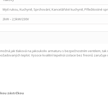
Mytí rukou, Kuchyně, Sprchování, Kancelářské kuchyně, Příležitostné sp
2kW – 2,5kW/230V
možná jak tlaková na jakoukoliv armaturu s bezpečnostním ventilem, tak i
požadovaných teplot. Vysoce kvalitní tepelná izolace bez freonů zaručuje
pskou zástrčkou