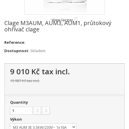
View larger
Clage M3AUM, AUM3, AUM1, průtokový
ohřívač clage
Reference:
Dostupnost:
Skladem
9 010 Kč
tax incl.
10 987 Kč
tax incl.
Quantity
Výkon