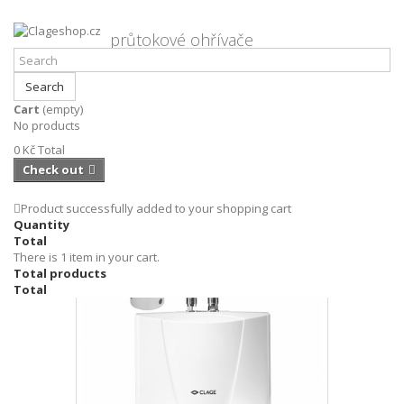
průtokové ohřívače
Search
Cart
(empty)
Clageshop.cz
Průtokové ohřívače
Clage
No products
M3AUM, AUM3, AUM1, průtokový ohřívač clage
0 Kč
Total
Check out
Product successfully added to your shopping cart
Quantity
Total
There is 1 item in your cart.
Total products
Total