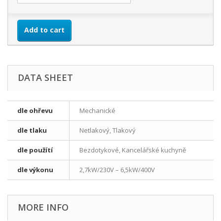
Add to cart
DATA SHEET
dle ohřevu
Mechanické
dle tlaku
Netlakový, Tlakový
dle použítí
Bezdotykové, Kancelářské kuchyně
dle výkonu
2,7kW/230V – 6,5kW/400V
MORE INFO