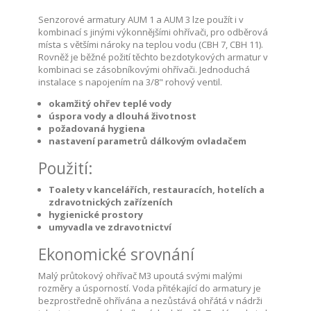
Senzorové armatury AUM 1 a AUM 3 lze použít i v
kombinací s jinými výkonnějšími ohřívači, pro odběrová
místa s většími nároky na teplou vodu (CBH 7, CBH 11).
Rovněž je běžné požití těchto bezdotykových armatur v
kombinaci se zásobníkovými ohřívači. Jednoduchá
instalace s napojením na 3/8" rohový ventil.
okamžitý ohřev teplé vody
úspora vody a dlouhá životnost
požadovaná hygiena
nastavení parametrů dálkovým ovladačem
Použití:
Toalety v kancelářích, restauracích, hotelích a
zdravotnických zařízeních
hygienické prostory
umyvadla ve zdravotnictví
Ekonomické srovnání
Malý průtokový ohřívač M3 upoutá svými malými
rozměry a úsporností. Voda přitékající do armatury je
bezprostředně ohřívána a nezůstává ohřátá v nádrži