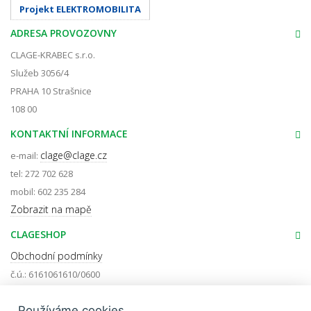
Projekt ELEKTROMOBILITA
ADRESA PROVOZOVNY
CLAGE-KRABEC s.r.o.
Služeb 3056/4
PRAHA 10 Strašnice
108 00
KONTAKTNÍ INFORMACE
clage@clage.cz
e-mail:
tel: 272 702 628
mobil: 602 235 284
Zobrazit na mapě
CLAGESHOP
Obchodní podmínky
č.ú.: 6161061610/0600
IČ: 14065223
Používáme cookies
DIČ: CZ14065223