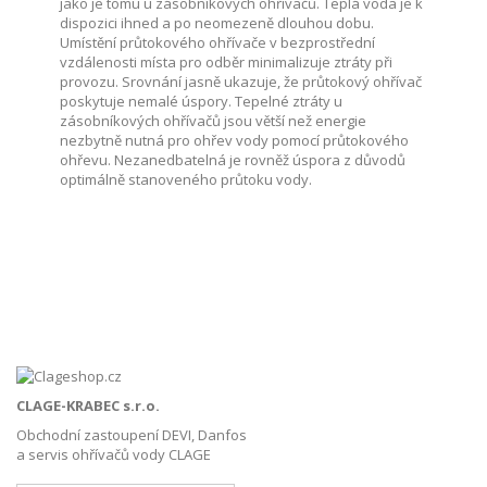
jako je tomu u zásobníkových ohřívačů. Teplá voda je k
dispozici ihned a po neomezeně dlouhou dobu.
Umístění průtokového ohřívače v bezprostřední
vzdálenosti místa pro odběr minimalizuje ztráty při
provozu. Srovnání jasně ukazuje, že průtokový ohřívač
poskytuje nemalé úspory. Tepelné ztráty u
zásobníkových ohřívačů jsou větší než energie
nezbytně nutná pro ohřev vody pomocí průtokového
ohřevu. Nezanedbatelná je rovněž úspora z důvodů
optimálně stanoveného průtoku vody.
CLAGE-KRABEC s.r.o.
Obchodní zastoupení DEVI, Danfos
a servis ohřívačů vody CLAGE