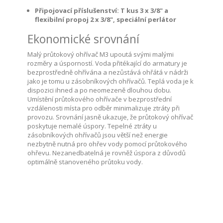
Připojovací příslušenství: T kus 3 x 3/8" a
flexibilní propoj 2 x 3/8", speciální perlátor
Ekonomické srovnání
Malý průtokový ohřívač M3 upoutá svými malými
rozměry a úsporností. Voda přitékající do armatury je
bezprostředně ohřívána a nezůstává ohřátá v nádrži
jako je tomu u zásobníkových ohřívačů. Teplá voda je k
dispozici ihned a po neomezeně dlouhou dobu.
Umístění průtokového ohřívače v bezprostřední
vzdálenosti místa pro odběr minimalizuje ztráty při
provozu. Srovnání jasně ukazuje, že průtokový ohřívač
poskytuje nemalé úspory. Tepelné ztráty u
zásobníkových ohřívačů jsou větší než energie
nezbytně nutná pro ohřev vody pomocí průtokového
ohřevu. Nezanedbatelná je rovněž úspora z důvodů
optimálně stanoveného průtoku vody.