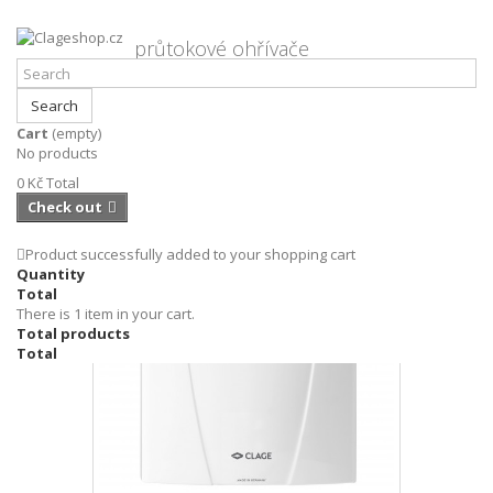
průtokové ohřívače
Search
Cart
(empty)
Clageshop.cz
Průtokové ohřívače
Clage
No products
MBH3, MBH4, MBH6, MBH7, tlakový ohřívač clage
0 Kč
Total
Check out
Product successfully added to your shopping cart
Quantity
Total
There is 1 item in your cart.
Total products
Total