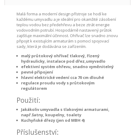
Malá forma a moderní design přístroje se hodí ke
každému umyvadlu a je ideální pro okamžité zásobení
teplou vodou bez předehřevu a beze ztrát energie
vodovodním potrubí. Hospodárně nastavený průtok
zajišťuje maximální účinnost. Ohřívač lze snadno znovu
připojit k existujícím armaturám s pomocí spojovací
sady, která je dodávána se zařízením.
malý průtokový ohřívač tlakový, řízený
hydraulicky, instalace pod dřez,umyvadlo
efektivní systém ohřevu, snadno vyměnitelný
pevné připojení
hlavní elektrické vedení cca 70 cm dlouhé
regulace proudu vody s průtokovým
regulátorem
Použití:
Jakákoliv umyvadla s tlakovými armaturami,
např.šatny, koupelny, toalety
Kuchyňské dřezy (jen od MBH 4)
Příslušenství: