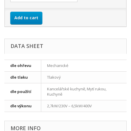
Add to cart
DATA SHEET
dle ohřevu
Mechanické
dle tlaku
Tlakový
Kancelářské kuchyně, Mytí rukou,
dle použítí
Kuchyně
dle výkonu
2,7kW/230V – 6,5kW/400V
MORE INFO