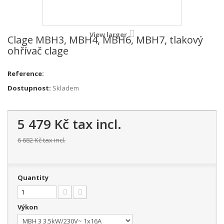
View larger
Clage MBH3, MBH4, MBH6, MBH7, tlakový
ohřívač clage
Reference:
Dostupnost:
Skladem
5 479 Kč
tax incl.
6 682 Kč
tax incl.
Quantity
Výkon