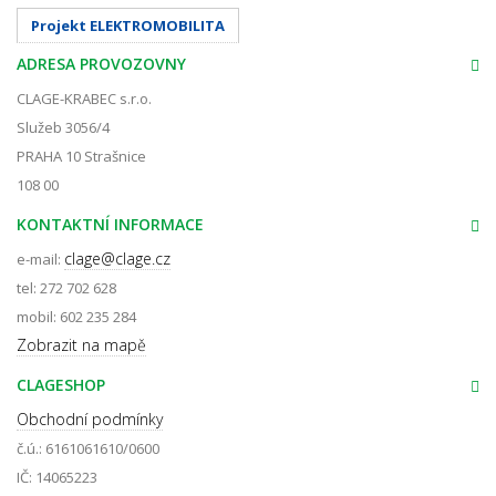
Projekt ELEKTROMOBILITA
ADRESA PROVOZOVNY
CLAGE-KRABEC s.r.o.
Služeb 3056/4
PRAHA 10 Strašnice
108 00
KONTAKTNÍ INFORMACE
clage@clage.cz
e-mail:
tel: 272 702 628
mobil: 602 235 284
Zobrazit na mapě
CLAGESHOP
Obchodní podmínky
č.ú.: 6161061610/0600
IČ: 14065223