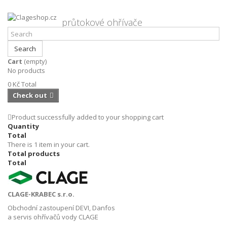
průtokové ohřívače
Search
Cart
(empty)
Authentication
No products
0 Kč
Total
AUTHENTICATION
Check out
Product successfully added to your shopping cart
Quantity
Total
There is 1 item in your cart.
Total products
Total
CLAGE-KRABEC s.r.o.
Obchodní zastoupení DEVI, Danfos
a servis ohřívačů vody CLAGE