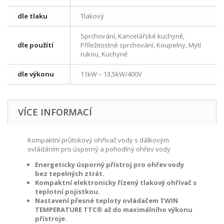
dle tlaku
Tlakový
Sprchování, Kancelářské kuchyně,
dle použítí
Příležitostné sprchování, Koupelny, Mytí
rukou, Kuchyně
dle výkonu
11kW – 13,5kW/400V
VÍCE INFORMACÍ
Kompaktní průtokový ohřívač vody s dálkovým
ovládáním pro úsporný a pohodlný ohřev vody
Energeticky úsporný přístroj pro ohřev vody
bez tepelných ztrát.
Kompaktní elektronicky řízený tlakový ohřívač s
teplotní pojistkou.
Nastavení přesné teploty ovládačem TWIN
TEMPERATURE TTC® až do maximálního výkonu
přístroje.