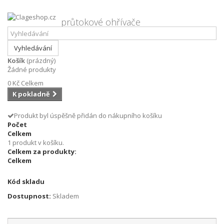
průtokové ohřívače
Vyhledávání
Košík
(prázdný)
Clageshop.cz
Průtokové ohřívače
Clage CFX-
Žádné produkty
U, CFX, CFX-U, průtokový ohřívač clage
0 Kč
Celkem
K pokladně
Produkt byl úspěšně přidán do nákupního košíku
Počet
Celkem
1 produkt v košíku.
Zobrazit větší
Clage CFX-U, CFX, CFX-U, průtokový ohřívač
Celkem za produkty:
clage
Celkem
Kód skladu
Dostupnost:
Skladem