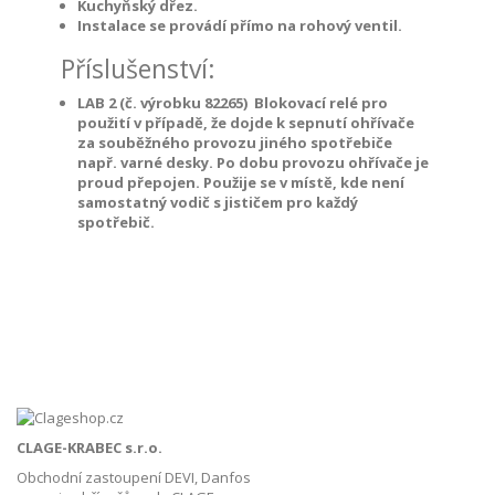
Kuchyňský dřez.
Instalace se provádí přímo na rohový ventil.
Příslušenství:
LAB 2 (č. výrobku 82265) Blokovací relé pro
použití v případě, že dojde k sepnutí ohřívače
za souběžného provozu jiného spotřebiče
např. varné desky. Po dobu provozu ohřívače je
proud přepojen. Použije se v místě, kde není
samostatný vodič s jističem pro každý
spotřebič.
CLAGE-KRABEC s.r.o.
Obchodní zastoupení DEVI, Danfos