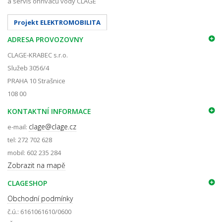
a servis ohřívačů vody CLAGE
Projekt ELEKTROMOBILITA
ADRESA PROVOZOVNY
CLAGE-KRABEC s.r.o.
Služeb 3056/4
PRAHA 10 Strašnice
108 00
KONTAKTNÍ INFORMACE
clage@clage.cz
e-mail:
tel: 272 702 628
mobil: 602 235 284
Zobrazit na mapě
CLAGESHOP
Obchodní podmínky
č.ú.: 6161061610/0600