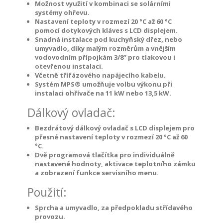
Možnost využití v kombinaci se solárními
systémy ohřevu.
Nastavení teploty v rozmezí 20 °C až 60 °C
pomocí dotykových kláves s LCD displejem.
Snadná instalace pod kuchyňský dřez, nebo
umyvadlo, díky malým rozměrům a vnějším
vodovodním přípojkám 3/8” pro tlakovou i
otevřenou instalaci.
Včetně třífázového napájecího kabelu.
Systém MPS® umožňuje volbu výkonu při
instalaci ohřívače na 11 kW nebo 13,5 kW.
Dálkový ovladač:
Bezdrátový dálkový ovladač s LCD displejem pro
přesné nastavení teploty v rozmezí 20 °C až 60
°C.
Dvě programová tlačítka pro individuálně
nastavené hodnoty, aktivace teplotního zámku
a zobrazení funkce servisního menu.
Použití:
Sprcha a umyvadlo, za předpokladu střídavého
provozu.